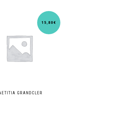
15,80
€
AETITIA GRANDCLER