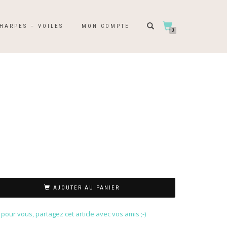
HARPES – VOILES
MON COMPTE
0
AJOUTER AU PANIER
our vous, partagez cet article avec vos amis ;-)