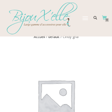
DÉPLIER
0
LA
NAVIGATION
Accueil
/
default
/ Cindy gha