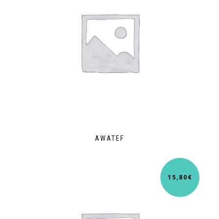
AWATEF
15,80
€