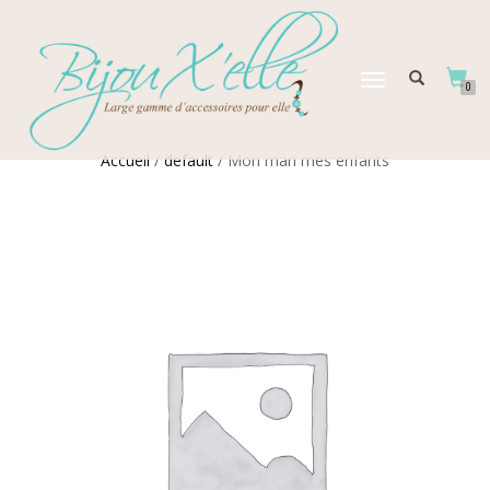
DÉPLIER
0
LA
NAVIGATION
Accueil
/
default
/ Mon mari mes enfants