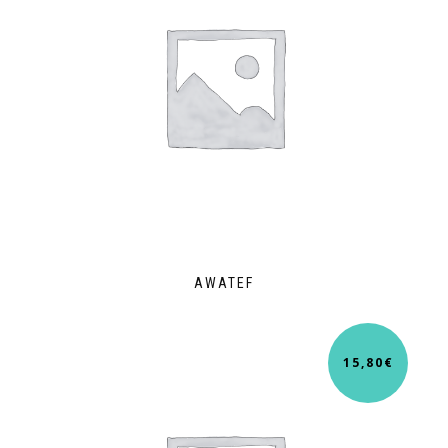
AWATEF
15,80
€