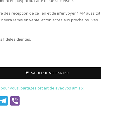
ment en paypal ou carte bleue securisée.
ire dès reception de ce lien et de m’envoyer 1 MP aussitot
ut sera remis en vente, et ton accès aux prochains lives
 fidèles clientes.
AJOUTER AU PANIER
our vous, partagez cet article avec vos amis ;-)
est
il
WhatsApp
Telegram
Viber