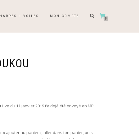
HARPES – VOILES
MON COMPTE
0
OUKOU
 Live du 11 janvier 2019 t’a dejà été envoyé en MP.
ur « ajouter au panier », aller dans ton panier, puis