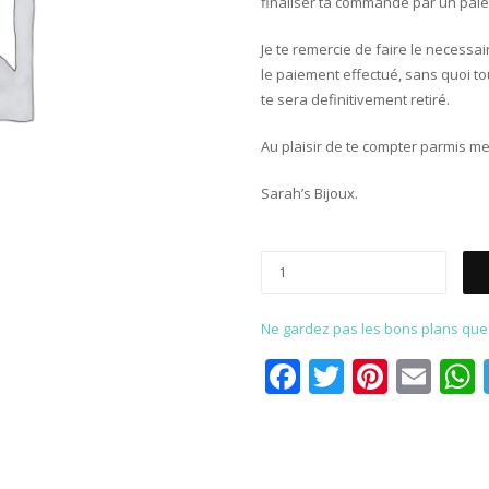
finaliser ta commande par un paie
Je te remercie de faire le necessa
le paiement effectué, sans quoi to
te sera definitivement retiré.
Au plaisir de te compter parmis mes
Sarah’s Bijoux.
Ne gardez pas les bons plans que p
Facebook
Twitter
Pinter
Ema