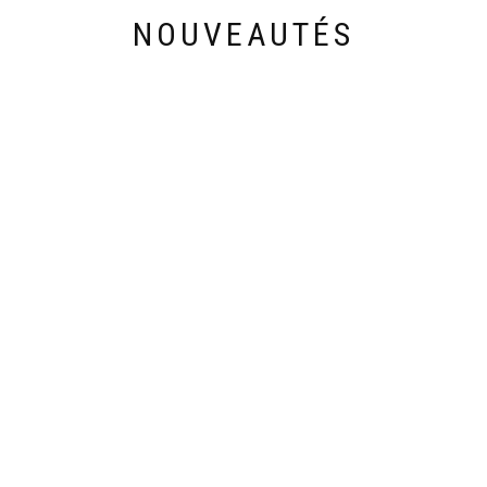
NOUVEAUTÉS
Découvrez les nouveautés de cette semaine
28,90
€
33,00
€
VANITY 201
ABAYA KIMONO
ABAY