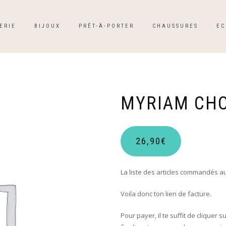
ERIE
BIJOUX
PRÊT-À-PORTER
CHAUSSURES
EC
MYRIAM CH
26,90
€
La liste des articles commandés au
Voila donc ton lien de facture.
Pour payer, il te suffit de cliquer s