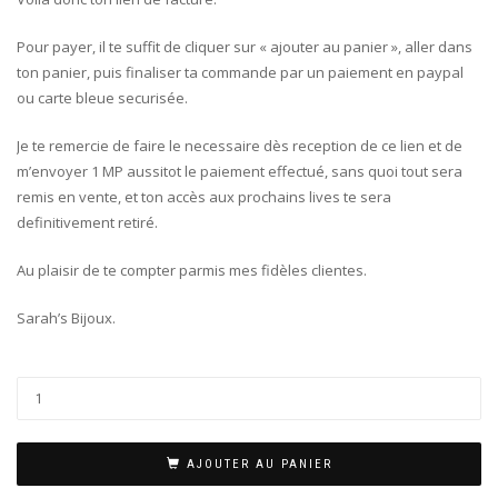
Pour payer, il te suffit de cliquer sur « ajouter au panier », aller dans
ton panier, puis finaliser ta commande par un paiement en paypal
ou carte bleue securisée.
Je te remercie de faire le necessaire dès reception de ce lien et de
m’envoyer 1 MP aussitot le paiement effectué, sans quoi tout sera
remis en vente, et ton accès aux prochains lives te sera
definitivement retiré.
Au plaisir de te compter parmis mes fidèles clientes.
Sarah’s Bijoux.
AJOUTER AU PANIER