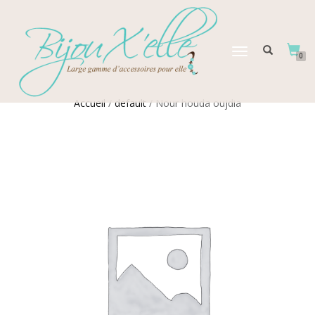
DÉPLIER
0
LA
NAVIGATION
Accueil
/
default
/ Nour houda oujdia