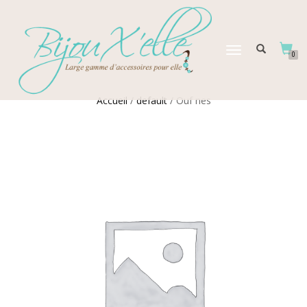
DÉPLIER
0
LA
NAVIGATION
Accueil
/
default
/ Ouf nes