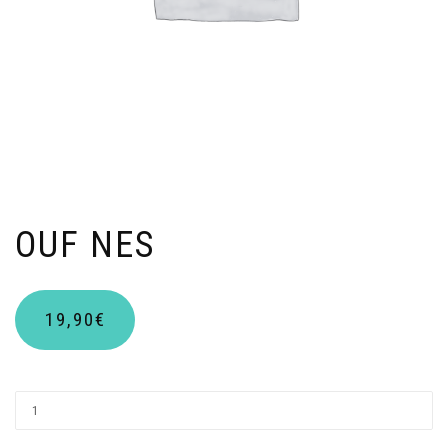
OUF NES
19,90
€