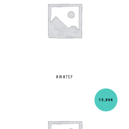
AWATEF
15,80
€