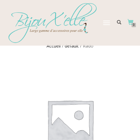
DÉPLIER
0
LA
NAVIGATION
Accueil
/
default
/ Rado