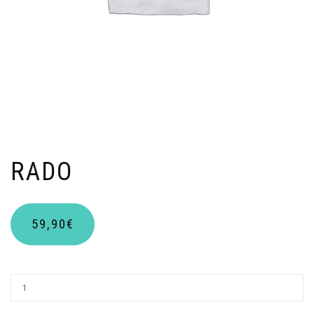
RADO
59,90
€