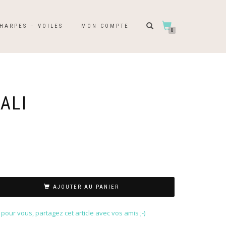
HARPES – VOILES
MON COMPTE
0
ALI
AJOUTER AU PANIER
our vous, partagez cet article avec vos amis ;-)