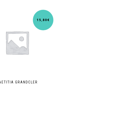
15,80
€
AETITIA GRANDCLER