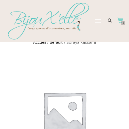
DÉPLIER
0
LA
NAVIGATION
Accueil
/
default
/ Soraya kassami