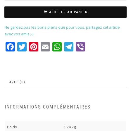
AJOUTER AU PANIER
Ne gardez pas les bons plans que pour vous, partagez cet article
avec vos amis ;-)
Facebook
Twitter
Pinterest
Email
WhatsApp
Telegram
Viber
AVIS (0)
INFORMATIONS COMPLÉMENTAIRES
Poids
1.24 kg