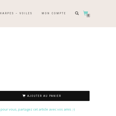
HARPES – VOILES
MON COMPTE
0
AJOUTER AU PANIER
our vous, partagez cet article avec vos amis ;-)