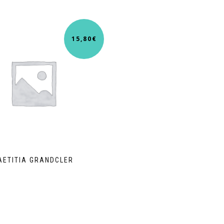
15,80
€
AETITIA GRANDCLER