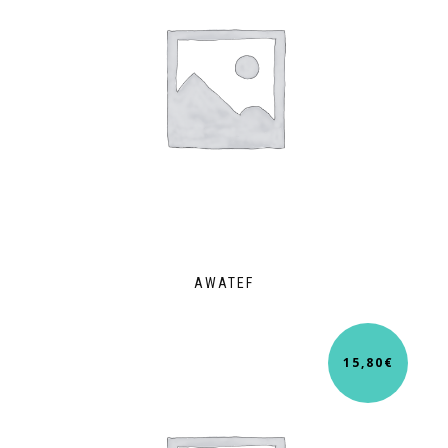
AWATEF
15,80
€