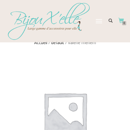
DÉPLIER
0
LA
NAVIGATION
Accueil
/
default
/ Valerie meriem