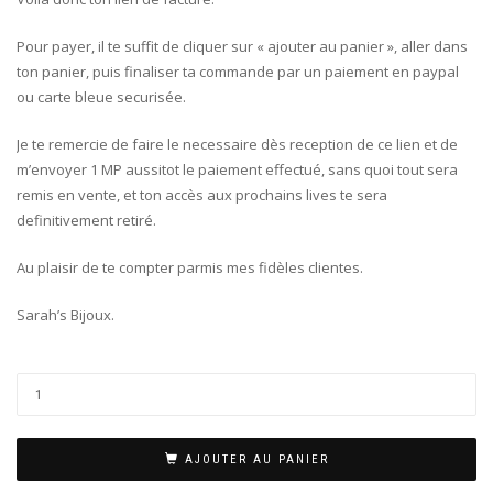
Pour payer, il te suffit de cliquer sur « ajouter au panier », aller dans
ton panier, puis finaliser ta commande par un paiement en paypal
ou carte bleue securisée.
Je te remercie de faire le necessaire dès reception de ce lien et de
m’envoyer 1 MP aussitot le paiement effectué, sans quoi tout sera
remis en vente, et ton accès aux prochains lives te sera
definitivement retiré.
Au plaisir de te compter parmis mes fidèles clientes.
Sarah’s Bijoux.
AJOUTER AU PANIER