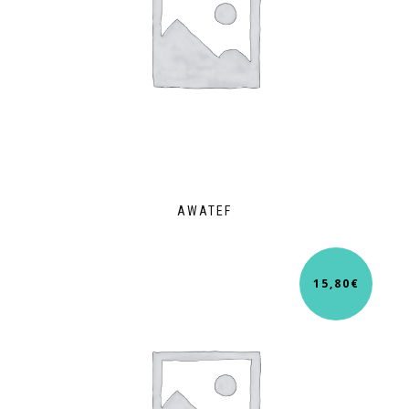
AWATEF
15,80
€