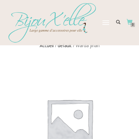
DÉPLIER
0
LA
NAVIGATION
Accueil
/
default
/ Warda jinan