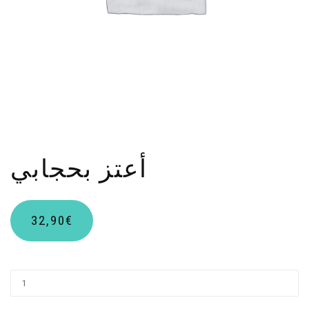
أعتز بحجابي
32,90
€