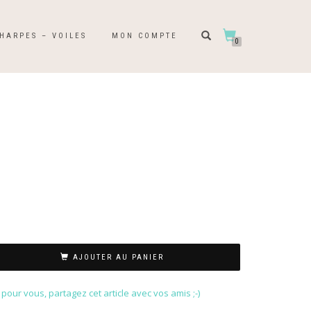
HARPES – VOILES
MON COMPTE
0
AJOUTER AU PANIER
our vous, partagez cet article avec vos amis ;-)