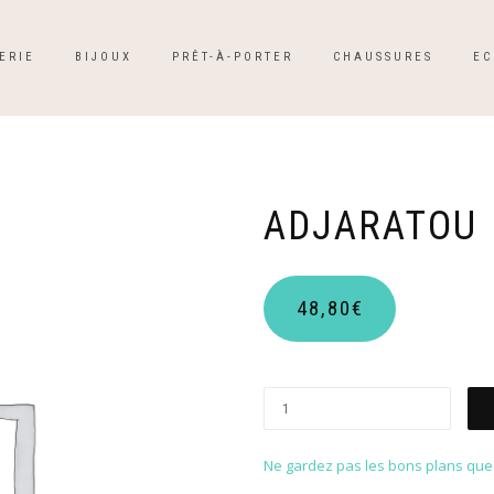
ERIE
BIJOUX
PRÊT-À-PORTER
CHAUSSURES
EC
ADJARATOU
48,80
€
Ne gardez pas les bons plans que p