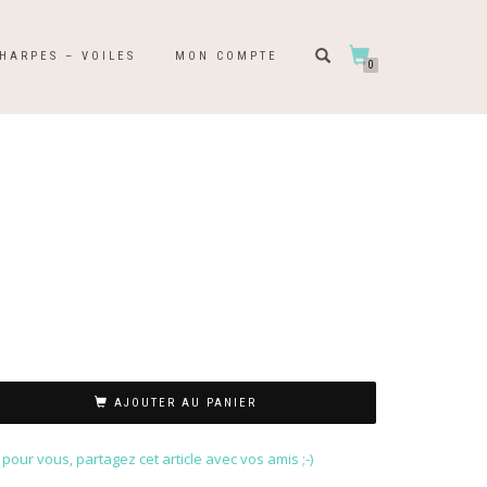
HARPES – VOILES
MON COMPTE
0
AJOUTER AU PANIER
our vous, partagez cet article avec vos amis ;-)