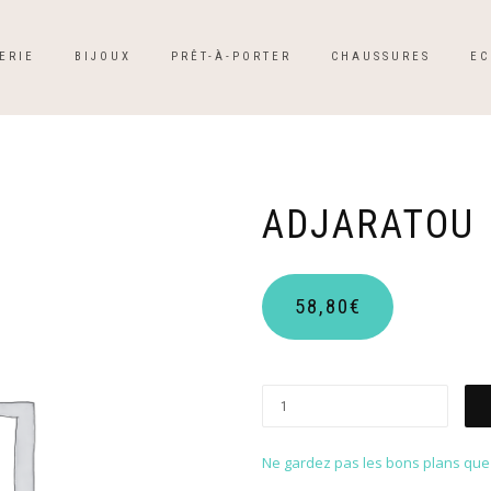
ERIE
BIJOUX
PRÊT-À-PORTER
CHAUSSURES
EC
ADJARATOU
58,80
€
Ne gardez pas les bons plans que p