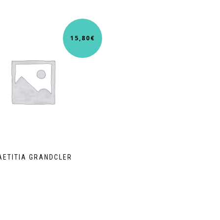
15,80
€
AETITIA GRANDCLER