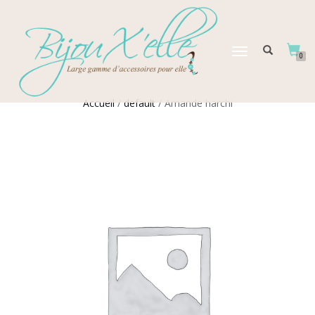
DÉPLIER
0
LA
NAVIGATION
Accueil
/
default
/ Amande harchi