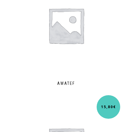
AWATEF
15,80
€