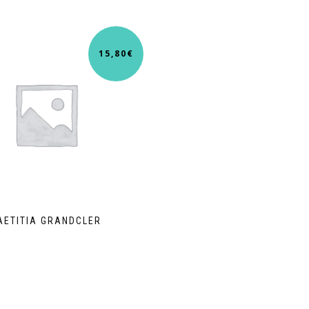
15,80
€
AETITIA GRANDCLER