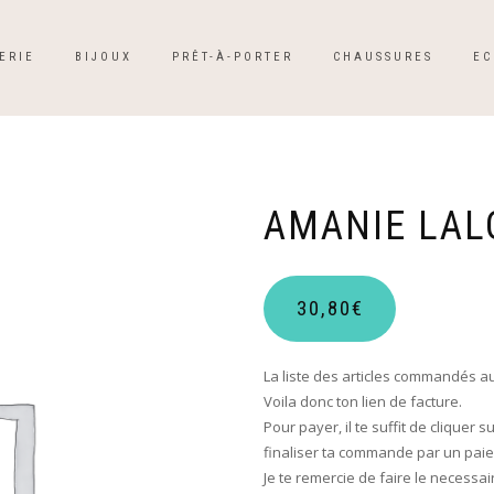
ERIE
BIJOUX
PRÊT-À-PORTER
CHAUSSURES
EC
AMANIE LAL
30,80
€
La liste des articles commandés a
Voila donc ton lien de facture.
Pour payer, il te suffit de cliquer s
finaliser ta commande par un paie
Je te remercie de faire le necessa