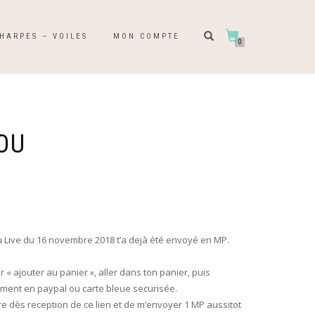
HARPES – VOILES
MON COMPTE
0
OU
u Live du 16 novembre 2018 t’a dejà été envoyé en MP.
ur « ajouter au panier », aller dans ton panier, puis
ment en paypal ou carte bleue securisée.
ire dès reception de ce lien et de m’envoyer 1 MP aussitot