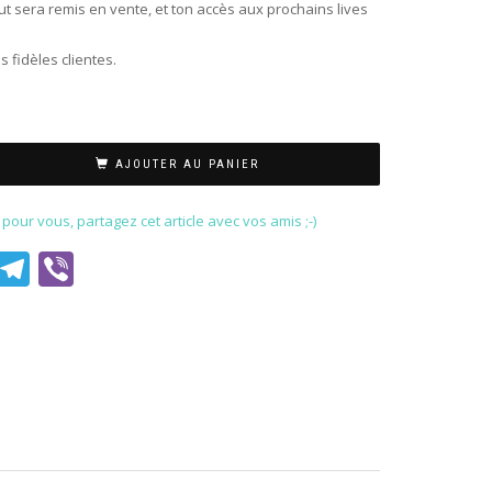
ut sera remis en vente, et ton accès aux prochains lives
 fidèles clientes.
AJOUTER AU PANIER
our vous, partagez cet article avec vos amis ;-)
est
il
WhatsApp
Telegram
Viber