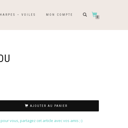
HARPES – VOILES
MON COMPTE
0
OU
AJOUTER AU PANIER
our vous, partagez cet article avec vos amis ;-)