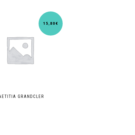
15,80
€
AETITIA GRANDCLER