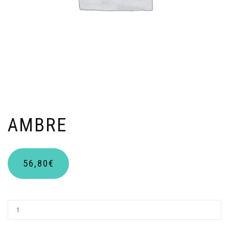
AMBRE
56,80
€