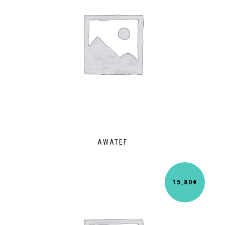
AWATEF
15,80
€