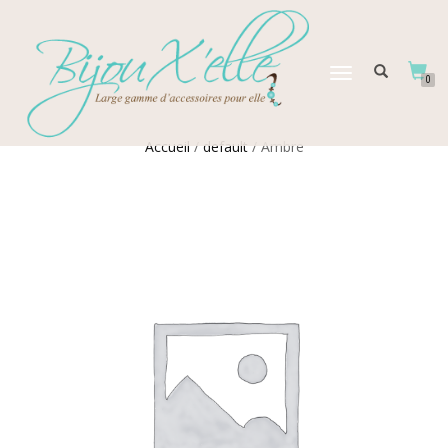
DÉPLIER
0
LA
NAVIGATION
Accueil
/
default
/ Ambre