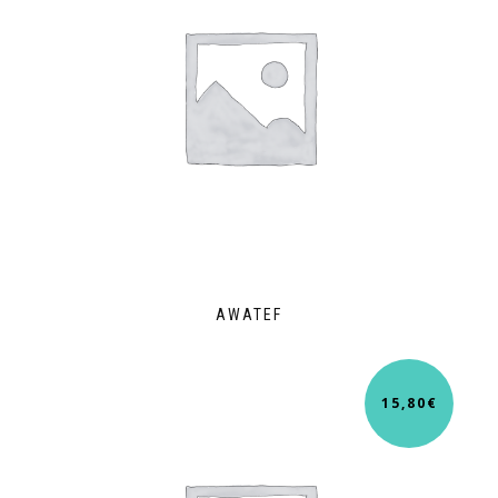
AWATEF
15,80
€