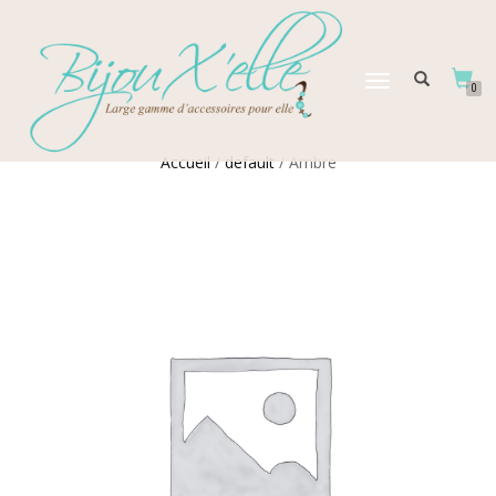
DÉPLIER
0
LA
NAVIGATION
Accueil
/
default
/ Ambre