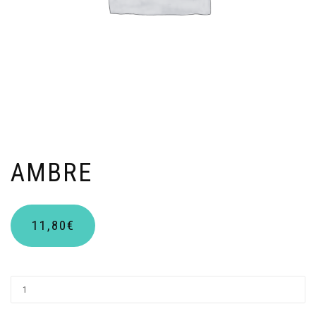
AMBRE
11,80
€