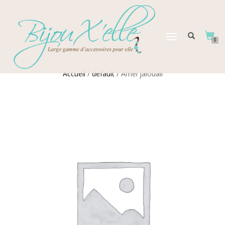
DÉPLIER
0
LA
NAVIGATION
Accueil
/
default
/ Amel jalouali