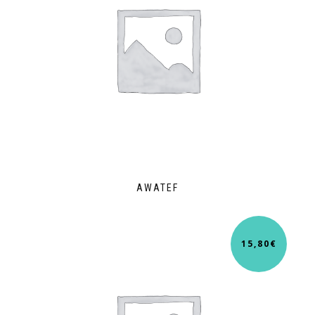
AWATEF
15,80
€