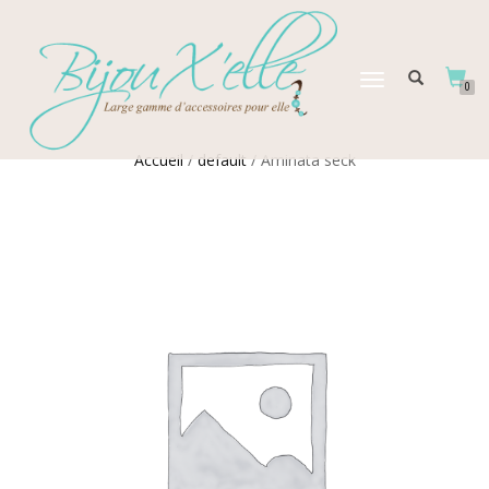
DÉPLIER
0
LA
NAVIGATION
Accueil
/
default
/ Aminata seck