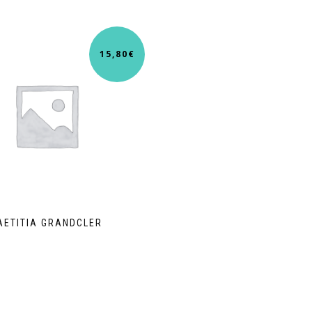
15,80
€
AETITIA GRANDCLER