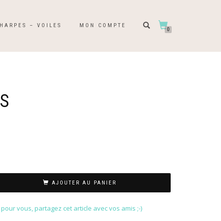
HARPES – VOILES
MON COMPTE
0
S
AJOUTER AU PANIER
our vous, partagez cet article avec vos amis ;-)