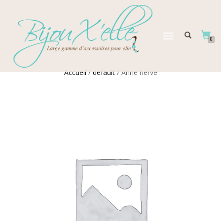
DÉPLIER
0
LA
NAVIGATION
Accueil
/
default
/ Anne herve