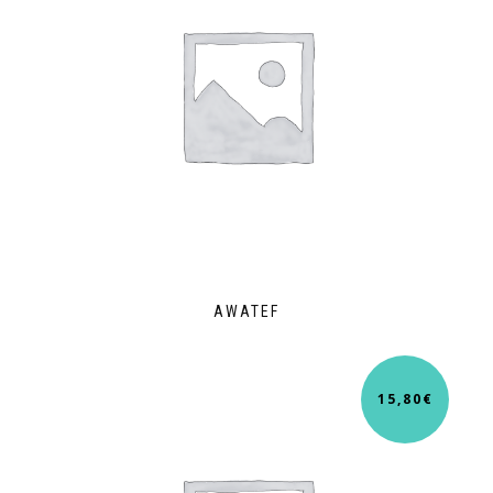
AWATEF
15,80
€