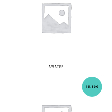
AWATEF
15,80
€