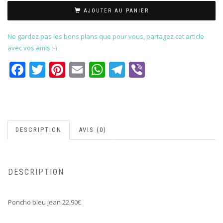
AJOUTER AU PANIER
Ne gardez pas les bons plans que pour vous, partagez cet article
avec vos amis ;-)
Facebook
Twitter
Pinterest
Email
WhatsApp
Telegram
Viber
DESCRIPTION
AVIS (0)
DESCRIPTION
Poncho bleu jean 22,90€