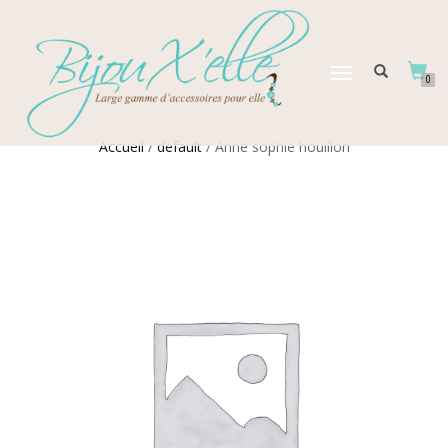
DÉPLIER
0
LA
NAVIGATION
Accueil
/
default
/ Anne sophie houillon