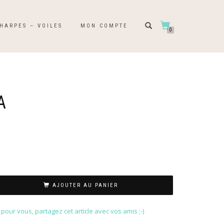
HARPES – VOILES
MON COMPTE
0
A
AJOUTER AU PANIER
our vous, partagez cet article avec vos amis ;-)