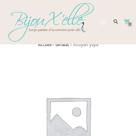
DÉPLIER
0
LA
NAVIGATION
Accueil
/
default
/ Assiyah yaya