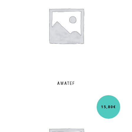
AWATEF
15,80
€