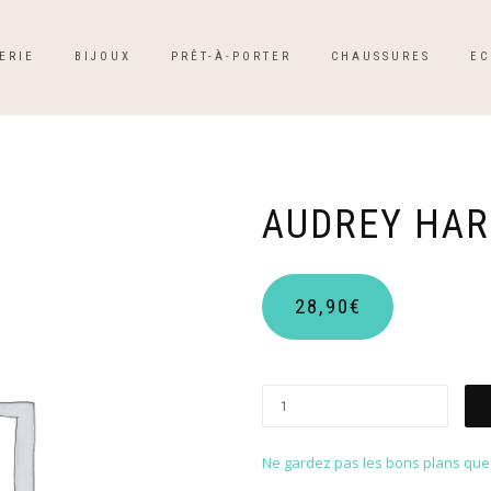
ERIE
BIJOUX
PRÊT-À-PORTER
CHAUSSURES
EC
AUDREY HA
28,90
€
Ne gardez pas les bons plans que p