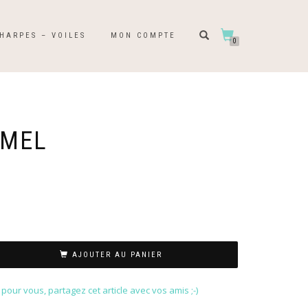
HARPES – VOILES
MON COMPTE
0
RMEL
AJOUTER AU PANIER
our vous, partagez cet article avec vos amis ;-)