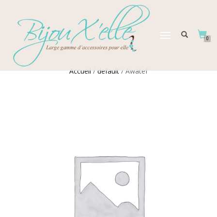
DÉPLIER
0
LA
NAVIGATION
Accueil
/
default
/ Awatef