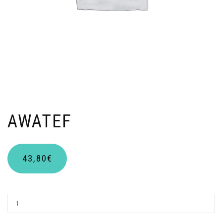
AWATEF
43,80
€