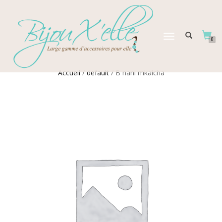
DÉPLIER
0
LA
NAVIGATION
Accueil
/
default
/ B nani mkalcha