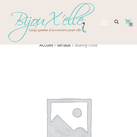
DÉPLIER
0
LA
NAVIGATION
Accueil
/
default
/ Bunny rose