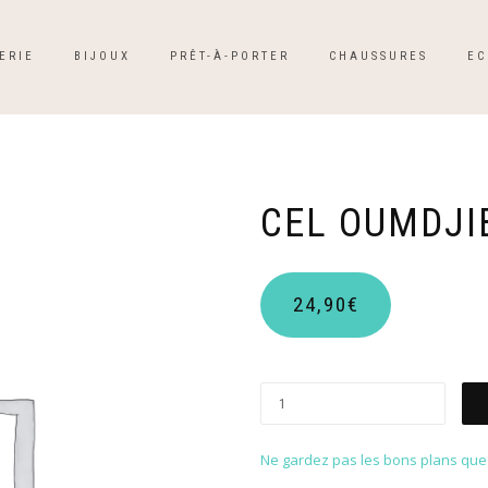
ERIE
BIJOUX
PRÊT-À-PORTER
CHAUSSURES
EC
CEL OUMDJI
24,90
€
Ne gardez pas les bons plans que p