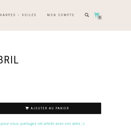
HARPES – VOILES
MON COMPTE
0
BRIL
AJOUTER AU PANIER
our vous, partagez cet article avec vos amis ;-)