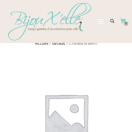
DÉPLIER
0
LA
NAVIGATION
Accueil
/
default
/ Chedlia kraiem