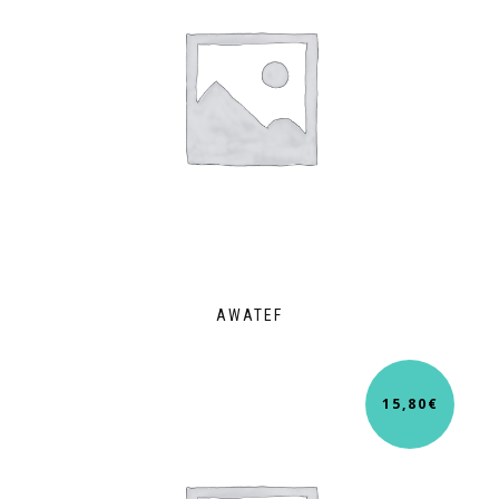
AWATEF
15,80
€