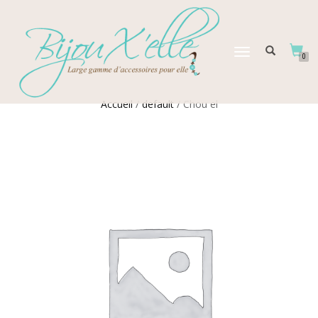
DÉPLIER
0
LA
NAVIGATION
Accueil
/
default
/ Chou el