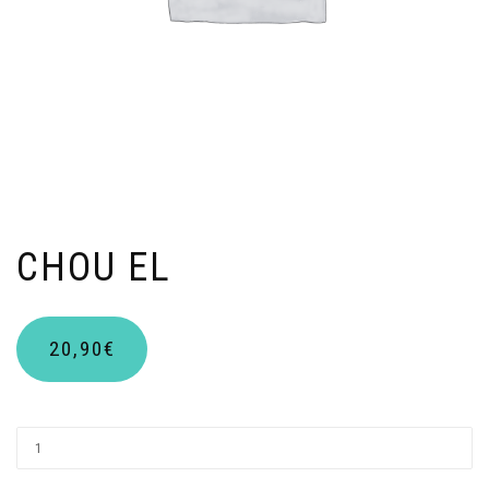
CHOU EL
20,90
€