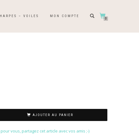
HARPES – VOILES
MON COMPTE
0
AJOUTER AU PANIER
our vous, partagez cet article avec vos amis ;-)