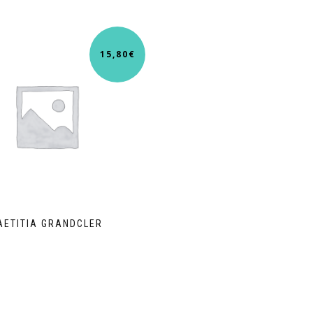
15,80
€
AETITIA GRANDCLER