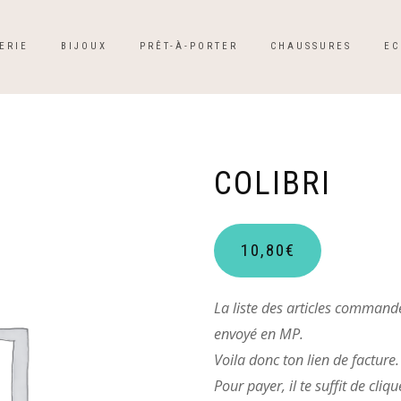
ERIE
BIJOUX
PRÊT-À-PORTER
CHAUSSURES
EC
COLIBRI
10,80
€
La liste des articles command
envoyé en MP.
Voila donc ton lien de facture.
Pour payer, il te suffit de cliq