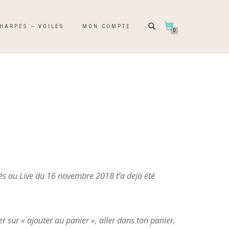
HARPES – VOILES
MON COMPTE
0
és au Live du 16 novembre 2018 t’a dejà été
uer sur « ajouter au panier », aller dans ton panier,