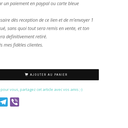
ar un paiement en paypal ou carte bleue
ssaire dès reception de ce lien et de m’envoyer 1
ué, sans quoi tout sera remis en vente, et ton
ra definitivement retiré.
s mes fidèles clientes.
AJOUTER AU PANIER
our vous, partagez cet article avec vos amis ;-)
est
il
WhatsApp
Telegram
Viber