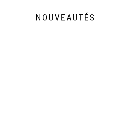
NOUVEAUTÉS
Découvrez les nouveautés de cette semaine
30,90
€
28,90
€
ET 480
SAC SECRET-VANITY 201
ABAY