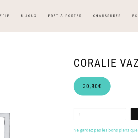
ERIE
BIJOUX
PRÊT-À-PORTER
CHAUSSURES
EC
CORALIE VA
30,90
€
Ne gardez pas les bons plans que p