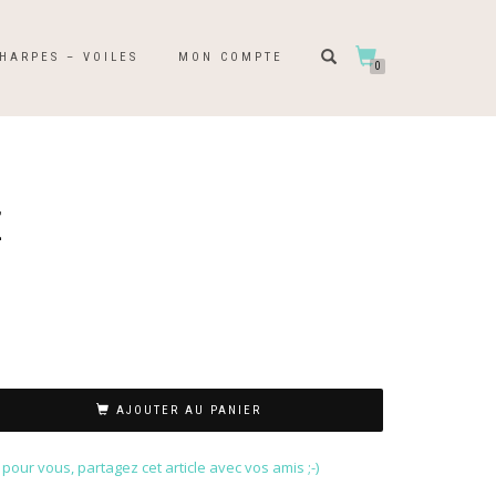
HARPES – VOILES
MON COMPTE
0
Z
AJOUTER AU PANIER
our vous, partagez cet article avec vos amis ;-)