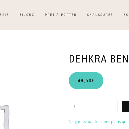
ERIE
BIJOUX
PRÊT-À-PORTER
CHAUSSURES
EC
DEHKRA BE
48,60
€
Ne gardez pas les bons plans que p