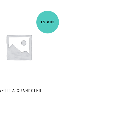
15,80
€
AETITIA GRANDCLER