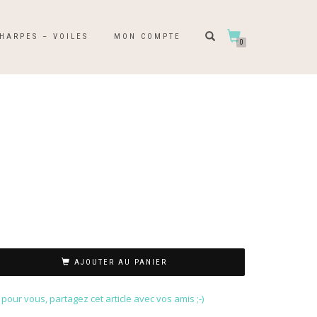
HARPES – VOILES
MON COMPTE
0
N
AJOUTER AU PANIER
our vous, partagez cet article avec vos amis ;-)