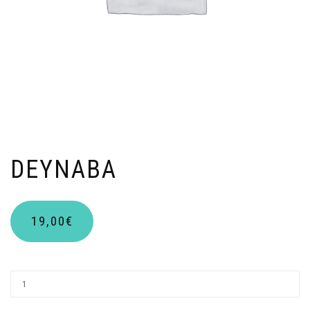
DEYNABA
19,00
€