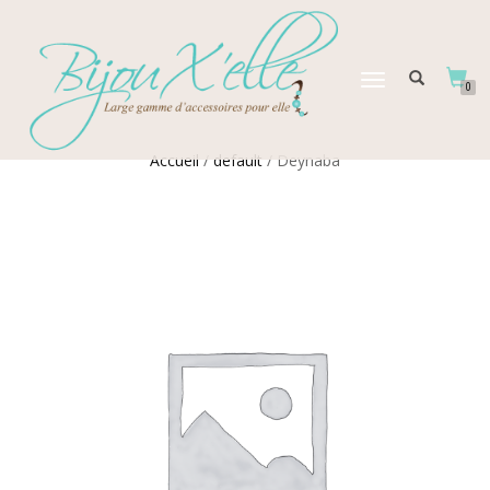
DÉPLIER
0
LA
NAVIGATION
Accueil
/
default
/ Deynaba