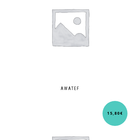
AWATEF
15,80
€