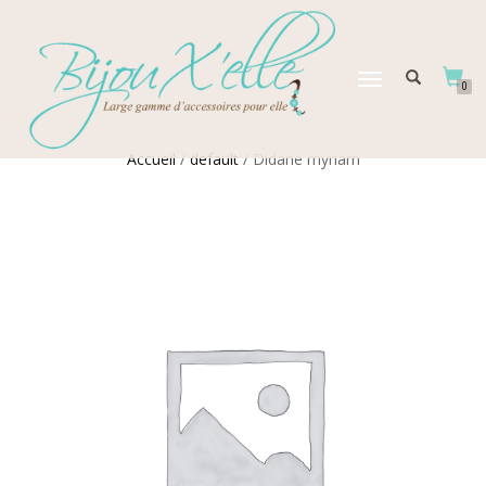
DÉPLIER
0
LA
NAVIGATION
Accueil
/
default
/ Didane myriam