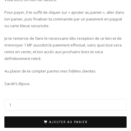
Pour payer, il te suffit de cliquer sur « ajouter au panier », aller dans
ton panier, puis finaliser ta commande par un paiement en paypal
ou carte bleue securisée.
Je te remercie de faire le necessaire dès reception de ce lien et de
m’envoyer 1 MP aussitot le paiement effectué, sans quoi tout sera
remis en vente, et ton accès aux prochains lives te sera
definitivement retiré.
Au plaisir de te compter parmis mes fidèles clientes.
Sarah’s Bijoux.
AJOUTER AU PANIER