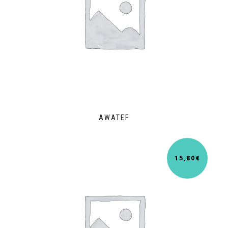
AWATEF
15,80
€