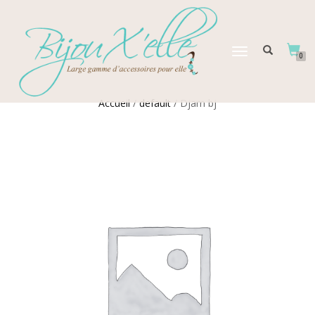
DÉPLIER
0
LA
NAVIGATION
Accueil
/
default
/ Djam bj