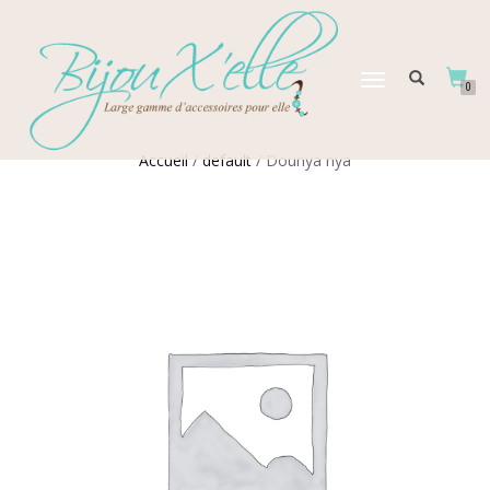
DÉPLIER
0
LA
NAVIGATION
Accueil
/
default
/ Dounya nya