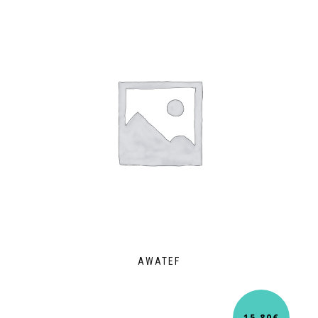
AWATEF
15,80
€