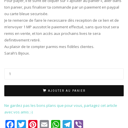
Pour payer, il te suffit de cliquer sur « ajouter au panier », aller dans
ton panier, puis finaliser ta commande par un paiement en paypal
ou carte bleue securisée.
Je te remercie de faire le necessaire dès reception de ce lien et de
m’envoyer 1 MP aussitot le paiement effectué, sans quoi tout sera
remis en vente, et ton accès aux prochains lives te sera
definitivement retiré.
Au plaisir de te compter parmis mes fidèles clientes.
Sarah’s Bijoux.
AJOUTER AU PANIER
Ne gardez pas les bons plans que pour vous, partagez cet article
avec vos amis ;-)
Facebook
Twitter
Pinterest
Email
WhatsApp
Telegram
Viber