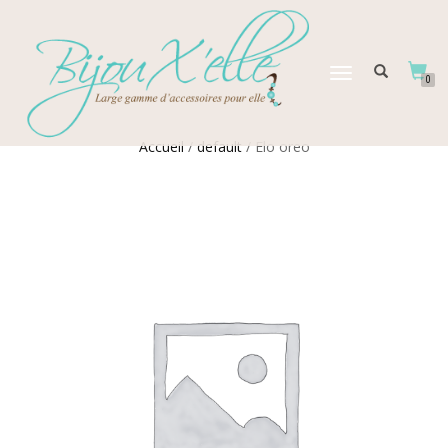
DÉPLIER
0
LA
NAVIGATION
Accueil
/
default
/ Elo oreo