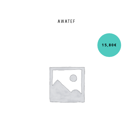
AWATEF
15,80
€