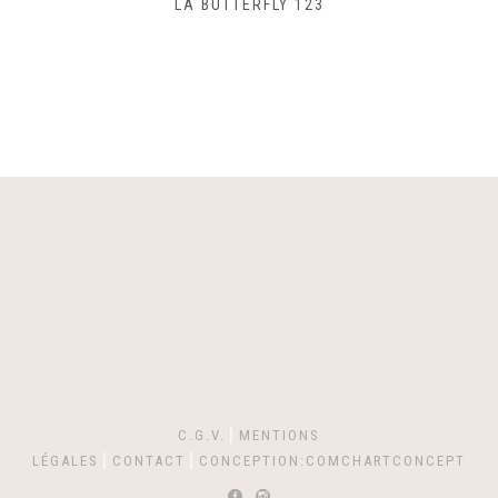
SAC LACET 480
C.G.V.
⎪
MENTIONS
LÉGALES
⎪
CONTACT
⎪
CONCEPTION:COMCHARTCONCEPT