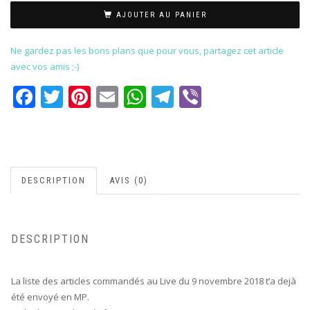
AJOUTER AU PANIER
Ne gardez pas les bons plans que pour vous, partagez cet article
avec vos amis ;-)
Facebook
Twitter
Pinterest
Email
WhatsApp
Telegram
Viber
DESCRIPTION
AVIS (0)
DESCRIPTION
La liste des articles commandés au Live du 9 novembre 2018 t’a dejà
été envoyé en MP.