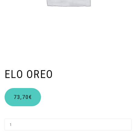
ELO OREO
73,70
€