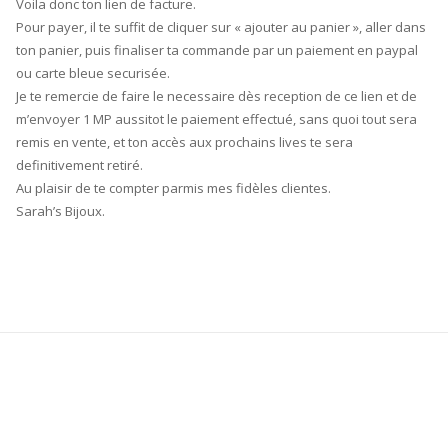
Voila donc ton lien de facture.
Pour payer, il te suffit de cliquer sur « ajouter au panier », aller dans
ton panier, puis finaliser ta commande par un paiement en paypal
ou carte bleue securisée.
Je te remercie de faire le necessaire dès reception de ce lien et de
m’envoyer 1 MP aussitot le paiement effectué, sans quoi tout sera
remis en vente, et ton accès aux prochains lives te sera
definitivement retiré.
Au plaisir de te compter parmis mes fidèles clientes.
Sarah’s Bijoux.