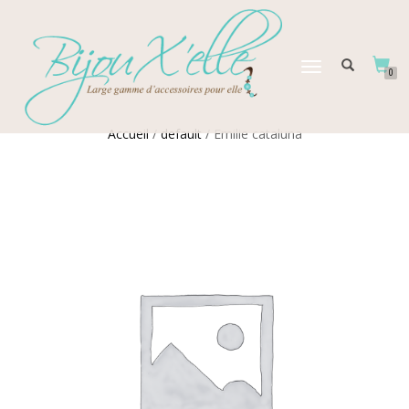
DÉPLIER
0
LA
NAVIGATION
Accueil
/
default
/ Emilie cataluna