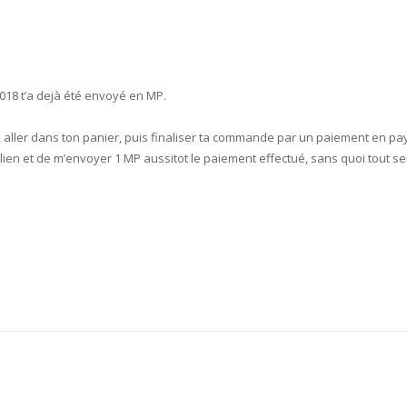
018 t’a dejà été envoyé en MP.
r », aller dans ton panier, puis finaliser ta commande par un paiement en p
 lien et de m’envoyer 1 MP aussitot le paiement effectué, sans quoi tout se