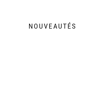
NOUVEAUTÉS
Découvrez les nouveautés de cette semaine
28,90
€
33,00
€