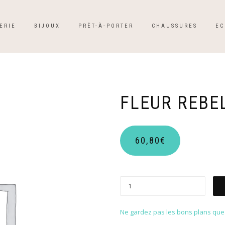
ERIE
BIJOUX
PRÊT-À-PORTER
CHAUSSURES
EC
FLEUR REBE
60,80
€
Ne gardez pas les bons plans que p