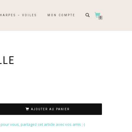
HARPES – VOILES
MON COMPTE
0
LLE
AJOUTER AU PANIER
our vous, partagez cet article avec vos amis ;-)