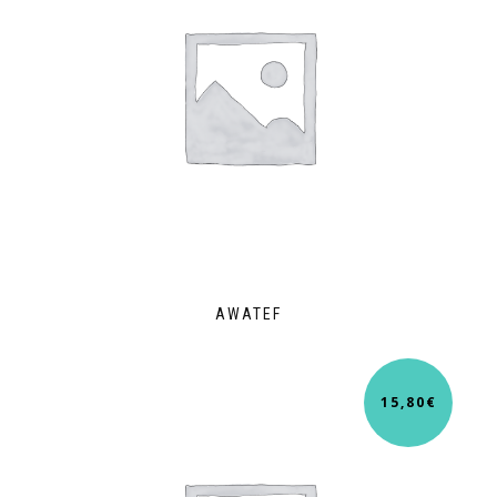
AWATEF
15,80
€