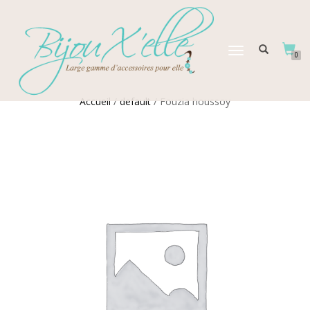
DÉPLIER
0
LA
NAVIGATION
Accueil
/
default
/ Fouzia houssoy