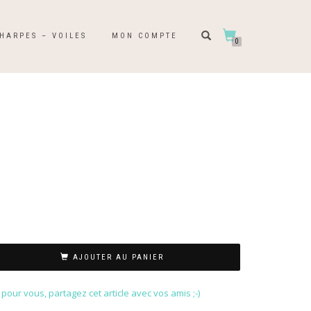
HARPES – VOILES
MON COMPTE
0
AJOUTER AU PANIER
our vous, partagez cet article avec vos amis ;-)