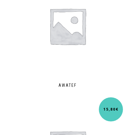
AWATEF
15,80
€