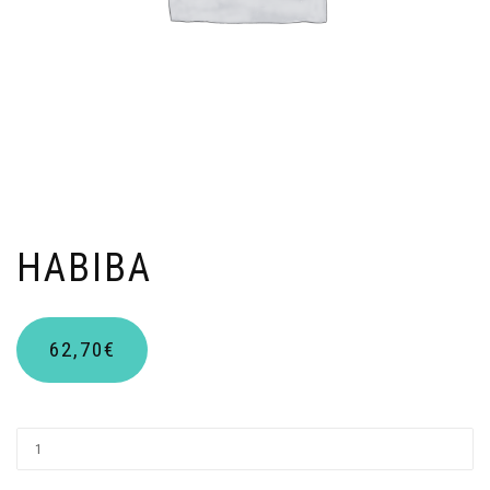
HABIBA
62,70
€