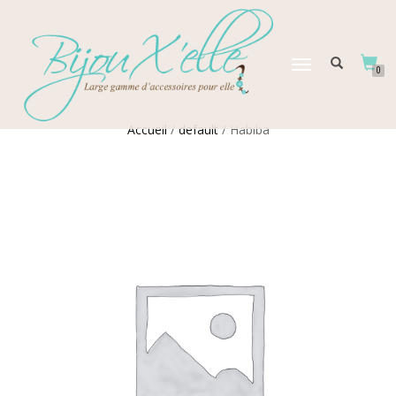
DÉPLIER
0
LA
NAVIGATION
Accueil
/
default
/ Habiba