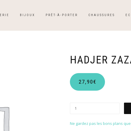
ERIE
BIJOUX
PRÊT-À-PORTER
CHAUSSURES
EC
HADJER ZAZ
27,90
€
Ne gardez pas les bons plans que p