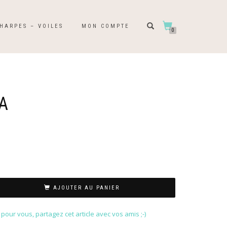
HARPES – VOILES
MON COMPTE
0
A
AJOUTER AU PANIER
our vous, partagez cet article avec vos amis ;-)