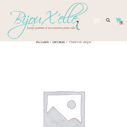
DÉPLIER
0
LA
NAVIGATION
Accueil
/
default
/ Halima aliya